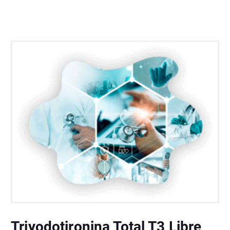
Triyodotironina Total T3 Libre