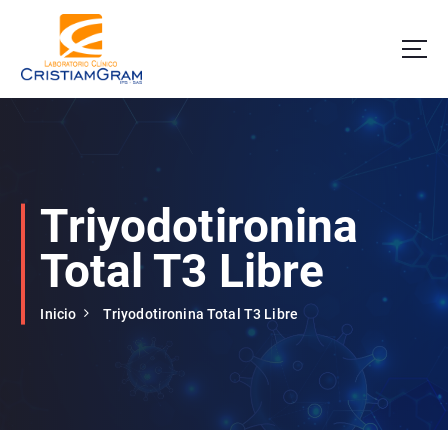
S
k
i
p
t
o
c
o
n
t
Triyodotironina
e
n
Total T3 Libre
t
Inicio
Triyodotironina Total T3 Libre