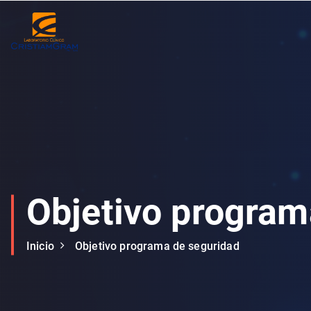
S
k
i
p
t
o
c
o
n
t
e
Objetivo program
n
t
Inicio
Objetivo programa de seguridad